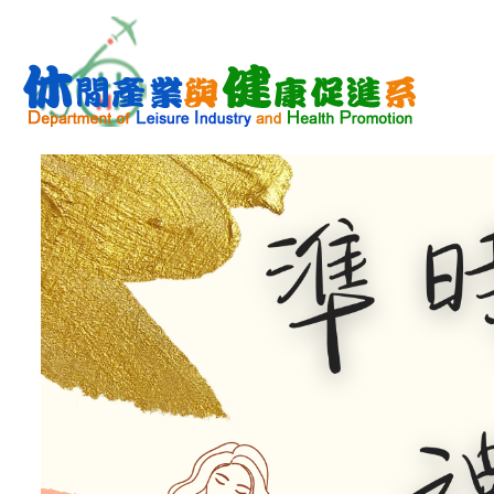
跳
到
主
要
內
容
區