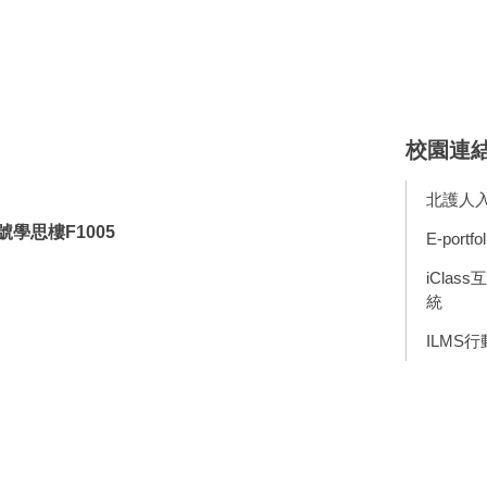
校園連
北護人
號學思樓F1005
E-portfol
iClas
統
ILMS