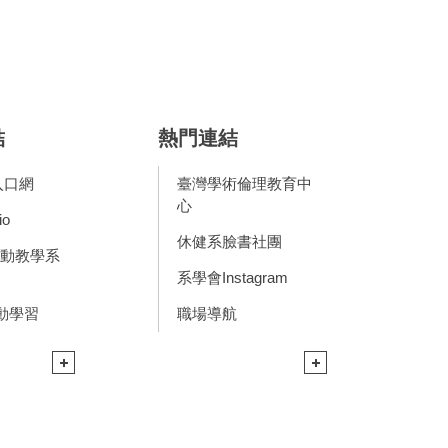
結
熱門連結
入口網
臺灣學術倫理教育中
心
io
休健系臉書社團
s互動教學系
系學會Instagram
行動學習
職場導航
+
+